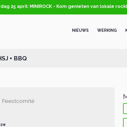
ag 25 april: MINIROCK - Kom genieten van lokale rockb
NIEUWS
WERKING
HSJ + BBQ
M
Q
Feestcomité
nze