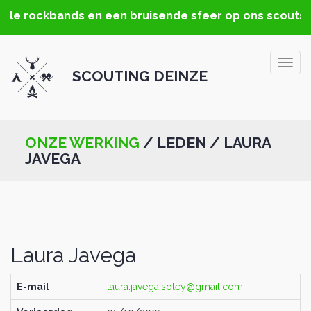
ale rockbands en een bruisende sfeer op ons scoutste
Togg
SCOUTING DEINZE
navig
ONZE WERKING
/ LEDEN / LAURA
JAVEGA
Laura Javega
E-mail
laura.javega.soley@gmail.com