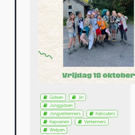
Gidsen
Jin
Jonggidsen
Jongverkenners
Kabouters
Kapoenen
Verkenners
Welpen